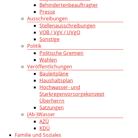
Behindertenbeauftragter
Presse
Ausschreibungen
Stellenausschreibungen
VOB / VgV / UVgO
Sonstige
Politik
Politische Gremien
Wahlen
Veröffentlichungen
Bauleitpläne
Haushaltsplan
Hochwasser- und
Starkregenvorsorgekonzept
Überherrn
Satzungen
(Ab-)Wasser
AZÜ
KDÜ
Familie und Soziales