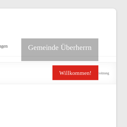
Gemeinde Überherrn
ngen
Willkommen!
>
Veranstaltungen
>
Kappensitzung