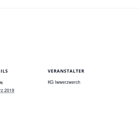
g
ILS
VERANSTALTER
KG Iwwerzwerch
m:
rz 2019