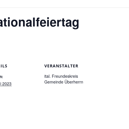
ationalfeiertag
ILS
VERANSTALTER
ital. Freundeskreis
m:
Gemeinde Überherrn
ni 2023