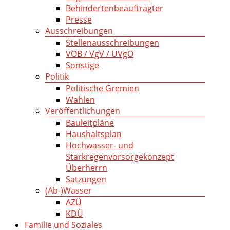
Behindertenbeauftragter
Presse
Ausschreibungen
Stellenausschreibungen
VOB / VgV / UVgO
Sonstige
Politik
Politische Gremien
Wahlen
Veröffentlichungen
Bauleitpläne
Haushaltsplan
Hochwasser- und
Starkregenvorsorgekonzept
Überherrn
Satzungen
(Ab-)Wasser
AZÜ
KDÜ
Familie und Soziales