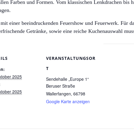
allen Farben und Formen. Vom klassischen Lenkdrachen bis h
agen.
mit einer beeindruckenden Feuershow und Feuerwerk. Für das 
rfrischende Getränke, sowie eine reiche Kuchenauswahl muss 
ILS
VERANSTALTUNGSOR
T
nn:
ktober 2025
Sendehalle „Europe 1“
:
Beruser Straße
ktober 2025
Wallerfangen
,
66798
Google Karte anzeigen