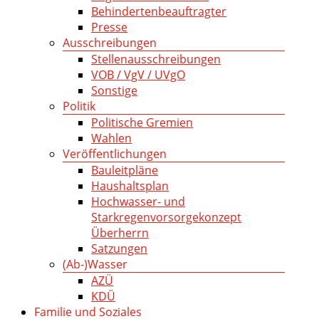
Behindertenbeauftragter
Presse
Ausschreibungen
Stellenausschreibungen
VOB / VgV / UVgO
Sonstige
Politik
Politische Gremien
Wahlen
Veröffentlichungen
Bauleitpläne
Haushaltsplan
Hochwasser- und
Starkregenvorsorgekonzept
Überherrn
Satzungen
(Ab-)Wasser
AZÜ
KDÜ
Familie und Soziales