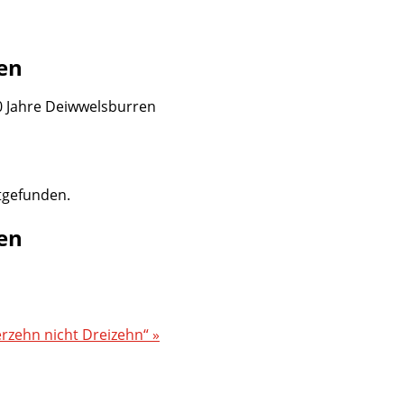
en
0 Jahre Deiwwelsburren
ttgefunden.
en
rzehn nicht Dreizehn“
»