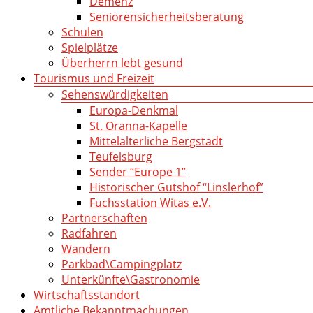
Demenz
Seniorensicherheitsberatung
Schulen
Spielplätze
Überherrn lebt gesund
Tourismus und Freizeit
Sehenswürdigkeiten
Europa-Denkmal
St. Oranna-Kapelle
Mittelalterliche Bergstadt
Teufelsburg
Sender “Europe 1”
Historischer Gutshof “Linslerhof”
Fuchsstation Witas e.V.
Partnerschaften
Radfahren
Wandern
Parkbad\Campingplatz
Unterkünfte\Gastronomie
Wirtschaftsstandort
Amtliche Bekanntmachungen