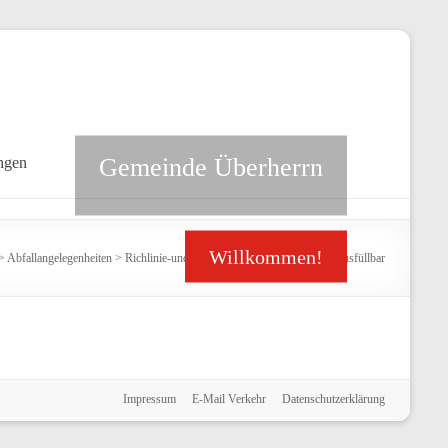
Gemeinde Überherrn
ngen
Willkommen!
>
Abfallangelegenheiten
>
Richlinie-und-Antrag-Windelzuschuss-2025 ausfüllbar
Impressum
E-Mail Verkehr
Datenschutzerklärung